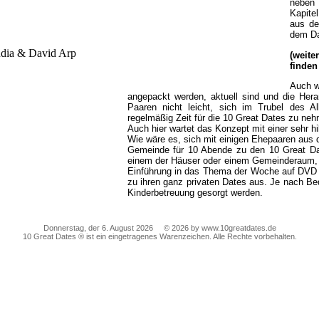
neben 
Kapite
aus de
dem Da
(weite
finden
Auch w
angepackt werden, aktuell sind und die Hera
Paaren nicht leicht, sich im Trubel des All
regelmäßig Zeit für die 10 Great Dates zu ne
Auch hier wartet das Konzept mit einer sehr hil
Wie wäre es, sich mit einigen Ehepaaren aus 
Gemeinde für 10 Abende zu den 10 Great Date
einem der Häuser oder einem Gemeinderaum, u
Einführung in das Thema der Woche auf DVD
zu ihren ganz privaten Dates aus. Je nach Bed
Kinderbetreuung gesorgt werden.
Donnerstag, der 6. August 2026 © 2026 by
www.10greatdates.de
10 Great Dates ® ist ein eingetragenes Warenzeichen. Alle Rechte vorbehalten.