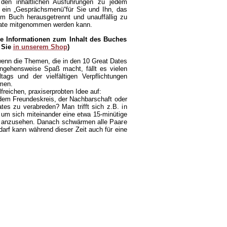
den inhaltlichen Ausführungen zu jedem
l ein „Gesprächsmenü“für Sie und Ihn, das
m Buch herausgetrennt und unauffällig zu
te mitgenommen werden kann.
re Informationen zum Inhalt des Buches
 Sie
in unserem Shop
)
enn die Themen, die in den 10 Great Dates
ngehensweise Spaß macht, fällt es vielen
tags und der vielfältigen Verpflichtungen
hmen.
freichen, praxiserprobten Idee auf:
dem Freundeskreis, der Nachbarschaft oder
s zu verabreden? Man trifft sich z.B. in
m sich miteinander eine etwa 15-minütige
 anzusehen. Danach schwärmen alle Paare
arf kann während dieser Zeit auch für eine