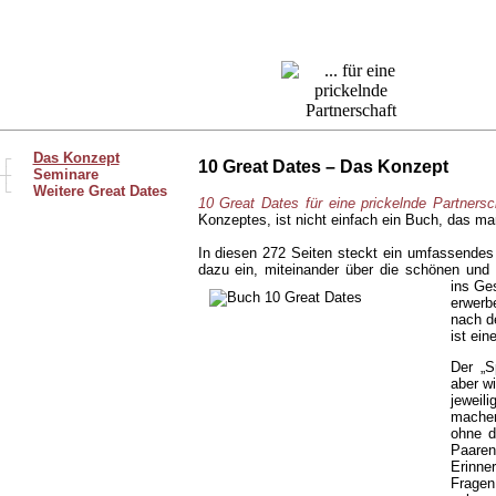
┌
Das Konzept
10 Great Dates – Das Konzept
─┼
Seminare
└
Weitere Great Dates
10 Great Dates für eine prickelnde Partnersc
Konzeptes, ist nicht einfach ein Buch, das man
In diesen 272 Seiten steckt ein umfassendes
dazu ein, miteinander über die schönen und
ins Ge
erwerb
nach d
ist ein
Der „S
aber w
jewei
machen
ohne d
Paaren
Erinne
Frage