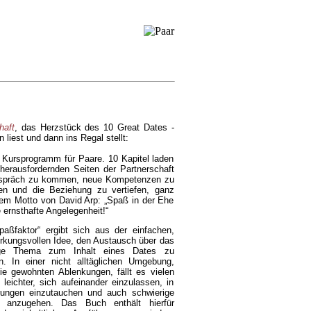
haft
, das Herzstück des 10 Great Dates -
 liest und dann ins Regal stellt:
 Kursprogramm für Paare. 10 Kapitel laden
 herausfordernden Seiten der
Partnerschaft
spräch zu kommen, neue Kompetenzen zu
en und die Beziehung zu vertiefen, ganz
em Motto von David Arp: „Spaß in der Ehe
e ernsthafte Angelegenheit!“
paßfaktor“ ergibt sich aus der einfachen,
irkungsvollen Idee, den Austausch über das
lige Thema zum Inhalt eines Dates zu
. In einer nicht alltäglichen Umgebung,
ie gewohnten Ablenkungen, fällt es vielen
 leichter, sich aufeinander einzulassen, in
rungen einzutauchen und auch schwierige
n anzugehen. Das Buch enthält hierfür