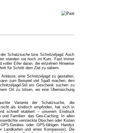
n der Schatzsuche bzw. Schnitzeljagd. Auch
hter standen sie hoch im Kurs. Fast immer
d voller Eifer daran, die einzelnen Hinweise
itt für Schritt dem Ziel zu nähern.
 Anlässe, eine Schnitzeljagd zu gestalten,
 kann zum Beispiel viel Spaß machen, den
chnitzeljagd-Stil ein Geschenk suchen zu
einem Ort zu lotsen, wo eine
Überraschung
auchte Variante der Schatzsuche, die
icht als kindisch empfinden, hat sich in
nd schnell etabliert – unserem Eindruck
n und Familien: das Geo-Caching. In allen
asserdichte versteckte Döschen oder Kisten
s GPS-Gerätes oder GPS-fähigen Handys
uer Landkarten und eines Kompasses). Die