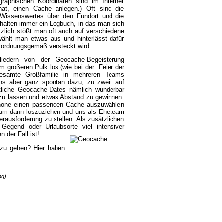
raphischen Koordinaten sind im Internet
 hat, einen Cache anlegen.) Oft sind die
n Wissenswertes über den Fundort und die
halten immer ein Logbuch, in das man sich
tzlich stößt man oft auch auf verschiedene
hlt man etwas aus und hinterlässt dafür
 ordnungsgemäß versteckt wird.
liedern von der Geocache-Begeisterung
m größeren Pulk los (wie bei der Feier der
gesamte Großfamilie in mehreren Teams
uns aber ganz spontan dazu, zu zweit auf
tliche Geocache-Dates nämlich wunderbar
r zu lassen und etwas Abstand zu gewinnen.
Phone einen passenden Cache auszuwählen
, um dann loszuziehen und uns als Eheteam
erausforderung zu stellen. Als zusätzlichen
Gegend oder Urlaubsorte viel intensiver
 der Fall ist!
zu gehen? Hier haben
ng)