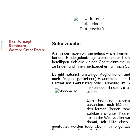
┌
Das Konzept
Schatzsuche
─┼
Seminare
└
Weitere Great Dates
Als Kinder haben wir sie geliebt – alle Forme
bei den Kindergeburtstagsfeiern unserer Toc
beteiligten sich alle kleinen Gäste einmütig un
zu finden und ihnen nachzugehen, um sich Schr
Es gibt natürlich unzählige Möglichkeiten und
auch für (jung gebliebene) Erwachsene – es
Partner am Geburtstag oder Jahrestag im S
lassen oder ihn/sie zu 
wartet.
Eine technisch angeh
besonders auch Männer n
den letzten Jahren rase
zufolge v.a. unter Paare
Teilen der Welt warten w
darauf, mit Hilfe eine
geortet zu werden (oder aber mithilfe gena