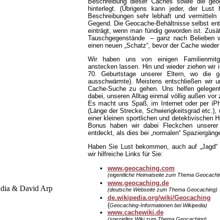
Beschreibung dieser Caches sowie die geog
hinterlegt. (Übrigens kann jeder, der Lust
Beschreibungen sehr lebhaft und vermittel
Gegend. Die Geocache-Behältnisse selbst ent
einträgt, wenn man fündig geworden ist. Zusä
Tauschgegenstände – ganz nach Belieben wä
einen neuen „Schatz“, bevor der Cache wieder
Wir haben uns von einigen Familienmitg
anstecken lassen. Hin und wieder ziehen wir i
70. Geburtstage unserer Eltern, wo die 
ausschwärmte). Meistens entschließen wir 
Cache-Suche zu gehen. Uns helfen gelegen
dabei, unseren Alltag einmal völlig außen vo
Es macht uns Spaß, im Internet oder per i
(Länge der Strecke, Schwierigkeitsgrad etc.)
einer kleinen sportlichen und detektivischen H
Bonus haben wir dabei Fleckchen unserer 
entdeckt, als dies bei „normalen“ Spaziergängen
Haben Sie Lust bekommen, auch auf „Jagd“ 
wir hilfreiche Links für Sie:
www.geocaching.com
(eigentliche Heimatseite zum Thema Geocachi
www.geocaching.de
(deutsche Webseite zum Thema Geocaching)
de.wikipedia.org/wiki/Geocaching
(
Geocaching-Informationen bei Wikipedia)
www.cachewiki.de
(spezielles Wiki zum Thema Geocaching)